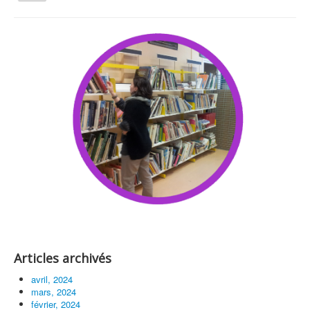
la
navigation
Vous êtes ici :
Accueil
Centre de Ressources du Territoire (CRT)
Qui sommes nous ?
Activités tout public
Animations et éducation
Accompagnement du territoire et ingénierie
Espace Info Energie
Guide Nature Patrimoine Volontaire (GNPV)
Centre de Ressources du Territoire (CRT)
Contact
Articles archivés
Bienvenue dans Mon Jardin au Naturel (BMJN)
avril, 2024
mars, 2024
février, 2024