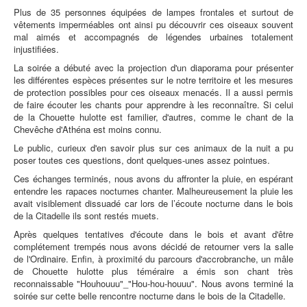
Plus de 35 personnes équipées de lampes frontales et surtout de
vêtements imperméables ont ainsi pu découvrir ces oiseaux souvent
mal aimés et accompagnés de légendes urbaines totalement
injustifiées.
La soirée a débuté avec la projection d'un diaporama pour présenter
les différentes espèces présentes sur le notre territoire et les mesures
de protection possibles pour ces oiseaux menacés. Il a aussi permis
de faire écouter les chants pour apprendre à les reconnaître. Si celui
de la Chouette hulotte est familier, d'autres, comme le chant de la
Chevêche d'Athéna est moins connu.
Le public, curieux d'en savoir plus sur ces animaux de la nuit a pu
poser toutes ces questions, dont quelques-unes assez pointues.
Ces échanges terminés, nous avons du affronter la pluie, en espérant
entendre les rapaces nocturnes chanter. Malheureusement la pluie les
avait visiblement dissuadé car lors de l’écoute nocturne dans le bois
de la Citadelle ils sont restés muets.
Après quelques tentatives d'écoute dans le bois et avant d'être
complétement trempés nous avons décidé de retourner vers la salle
de l'Ordinaire. Enfin, à proximité du parcours d'accrobranche, un mâle
de Chouette hulotte plus téméraire a émis son chant très
reconnaissable "Houhouuu"_"Hou-hou-houuu". Nous avons terminé la
soirée sur cette belle rencontre nocturne dans le bois de la Citadelle.