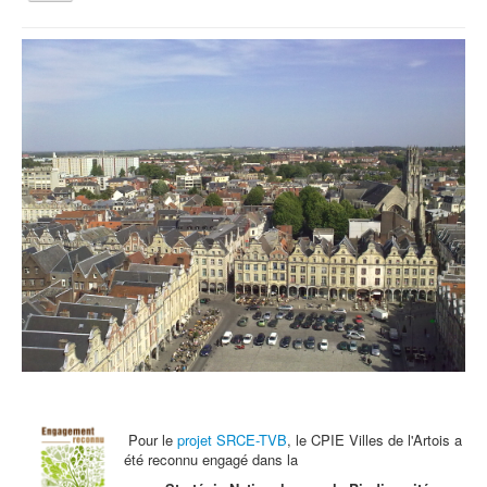
la
navigation
Vous êtes ici :
Accueil
Une chouet' soirée
Qui sommes nous ?
Activités tout public
Animations et éducation
Accompagnement du territoire et ingénierie
Espace Info Energie
Guide Nature Patrimoine Volontaire (GNPV)
Centre de Ressources du Territoire (CRT)
Contact
Bienvenue dans Mon Jardin au Naturel (BMJN)
Pour le
projet SRCE-TVB
, le CPIE Villes de l'Artois a
été reconnu engagé dans la