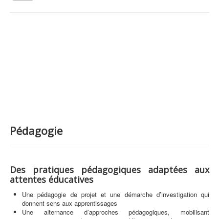
la
navigation
Vous êtes ici :
Accueil
Animations et éducation
Pédagogie
Qui sommes nous ?
Activités tout public
Animations et éducation
Accompagnement du territoire et ingénierie
Espace Info Energie
Pédagogie
Guide Nature Patrimoine Volontaire (GNPV)
Centre de Ressources du Territoire (CRT)
Des pratiques pédagogiques adaptées aux
Contact
attentes éducatives
Bienvenue dans Mon Jardin au Naturel (BMJN)
Une pédagogie de projet et une démarche d’investigation qui
donnent sens aux apprentissages
Une alternance d’approches pédagogiques, mobilisant