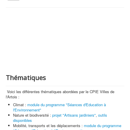
la
navigation
Vous êtes ici :
Accueil
Animations et éducation
Thématiques
Qui sommes nous ?
Activités tout public
Animations et éducation
Accompagnement du territoire et ingénierie
Espace Info Energie
Thématiques
Guide Nature Patrimoine Volontaire (GNPV)
Centre de Ressources du Territoire (CRT)
Voici les différentes thématiques abordées par le CPIE Villes de
l'Artois :
Contact
Climat :
module du programme "Séances d'Education à
l'Environnement"
Bienvenue dans Mon Jardin au Naturel (BMJN)
Nature et biodiversité :
projet "Artisans jardiniers"
,
outils
disponibles
Mobilité, transports et les déplacements :
module du programme