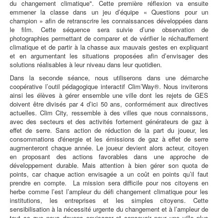
du changement climatique". Cette première réflexion va ensuite
emmener la classe dans un jeu d’équipe « Questions pour un
champion » afin de retranscrire les connaissances développées dans
le film. Cette séquence sera suivie d’une observation de
photographies permettant de comparer et de vérifier le réchauffement
climatique et de partir à la chasse aux mauvais gestes en expliquant
et en argumentant les situations proposées afin d’envisager des
solutions réalisables à leur niveau dans leur quotidien.
Dans la seconde séance, nous utiliserons dans une démarche
coopérative l’outil pédagogique interactif Clim’Way®. Nous inviterons
ainsi les élèves à gérer ensemble une ville dont les rejets de GES
doivent être divisés par 4 d’ici 50 ans, conformément aux directives
actuelles. Clim City, ressemble à des villes que nous connaissons,
avec des secteurs et des activités fortement générateurs de gaz à
effet de serre. Sans action de réduction de la part du joueur, les
consommations d'énergie et les émissions de gaz à effet de serre
augmenteront chaque année. Le joueur devient alors acteur, citoyen
en proposant des actions favorables dans une approche de
développement durable. Mais attention à bien gérer son quota de
points, car chaque action envisagée a un coût en points qu’il faut
prendre en compte. La mission sera difficile pour nos citoyens en
herbe comme l’est l’ampleur du défi changement climatique pour les
institutions, les entreprises et les simples citoyens. Cette
sensibilisation à la nécessité urgente du changement et à l’ampleur de
tout ce que nous devons envisager et concevoir pour une ville plus