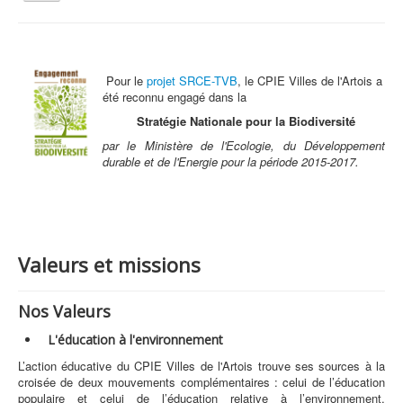
la
navigation
Vous êtes ici :
Accueil
Qui sommes nous ?
Valeurs et missions
Pour le
projet SRCE-TVB
, le CPIE Villes de l'Artois a
été reconnu engagé dans la
Qui sommes nous ?
Stratégie Nationale pour la Biodiversité
Activités tout public
par le Ministère de l'Ecologie, du Développement
Animations et éducation
durable et de l'Energie pour la période 2015-2017.
Accompagnement du territoire et ingénierie
Espace Info Energie
Guide Nature Patrimoine Volontaire (GNPV)
Valeurs et missions
Centre de Ressources du Territoire (CRT)
Nos Valeurs
Contact
L'éducation à l'environnement
Bienvenue dans Mon Jardin au Naturel (BMJN)
L’action éducative du CPIE Villes de l'Artois trouve ses sources à la
croisée de deux mouvements complémentaires : celui de l’éducation
populaire et celui de l’éducation relative à l’environnement.