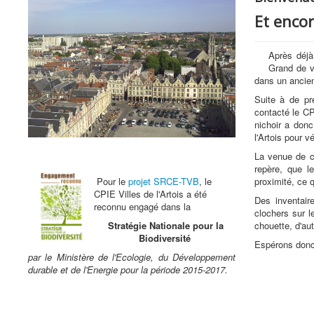
Et encor
Après déjà 
Grand de vo
dans un ancien
Suite à de pré
contacté le CP
nichoir a donc
l'Artois pour vé
La venue de ce
repère, que l
Pour le
projet SRCE-TVB
, le
proximité, ce 
CPIE Villes de l'Artois a été
Des inventair
reconnu engagé dans la
clochers sur l
Stratégie Nationale pour la
chouette, d'au
Biodiversité
Espérons donc qu
par le Ministère de l'Ecologie, du Développement
durable et de l'Energie pour la période 2015-2017.