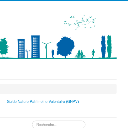
précédente
précédent
suivante
suivant
Guide Nature Patrimoine Volontaire (GNPV)
Rechercher