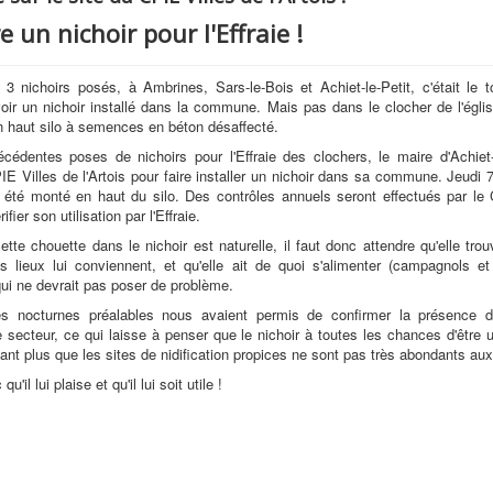
e un nichoir pour l'Effraie !
3 nichoirs posés, à Ambrines, Sars-le-Bois et Achiet-le-Petit, c'était le to
ir un nichoir installé dans la commune. Mais pas dans le clocher de l'église
 haut silo à semences en béton désaffecté.
cédentes poses de nichoirs pour l'Effraie des clochers, le maire d'Achiet
IE Villes de l'Artois pour faire installer un nichoir dans sa commune. Jeudi 7
 été monté en haut du silo. Des contrôles annuels seront effectués par le
rifier son utilisation par l'Effraie.
tte chouette dans le nichoir est naturelle, il faut donc attendre qu'elle tr
es lieux lui conviennent, et qu'elle ait de quoi s'alimenter (campagnols e
qui ne devrait pas poser de problème.
es nocturnes préalables nous avaient permis de confirmer la présence de
e secteur, ce qui laisse à penser que le nichoir à toutes les chances d'être ut
tant plus que les sites de nidification propices ne sont pas très abondants aux
'il lui plaise et qu'il lui soit utile !