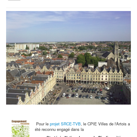
la
navigation
Vous êtes ici :
Accueil
Une nouvelle service civique au CPIE
Qui sommes nous ?
Activités tout public
Animations et éducation
Accompagnement du territoire et ingénierie
Espace Info Energie
Guide Nature Patrimoine Volontaire (GNPV)
Centre de Ressources du Territoire (CRT)
Contact
Bienvenue dans Mon Jardin au Naturel (BMJN)
Pour le
projet SRCE-TVB
, le CPIE Villes de l'Artois a
été reconnu engagé dans la