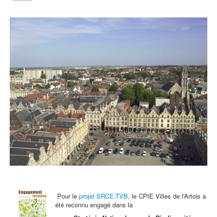
la
navigation
Vous êtes ici :
Accueil
La fête de la châtaigne
Qui sommes nous ?
Activités tout public
Animations et éducation
Accompagnement du territoire et ingénierie
Espace Info Energie
Guide Nature Patrimoine Volontaire (GNPV)
Centre de Ressources du Territoire (CRT)
Contact
Bienvenue dans Mon Jardin au Naturel (BMJN)
Pour le
projet SRCE-TVB
, le CPIE Villes de l'Artois a
été reconnu engagé dans la