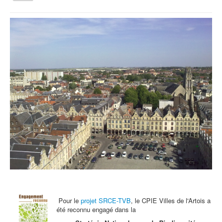
la
navigation
Vous êtes ici :
Accueil
Agenda
Le jardin du coteau vivant
Qui sommes nous ?
Activités tout public
Animations et éducation
Accompagnement du territoire et ingénierie
Espace Info Energie
Guide Nature Patrimoine Volontaire (GNPV)
Centre de Ressources du Territoire (CRT)
Contact
Bienvenue dans Mon Jardin au Naturel (BMJN)
Pour le
projet SRCE-TVB
, le CPIE Villes de l'Artois a
été reconnu engagé dans la