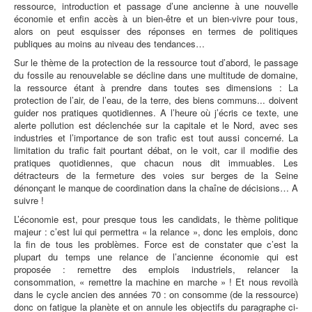
ressource, introduction et passage d’une ancienne à une nouvelle
économie et enfin accès à un bien-être et un bien-vivre pour tous,
alors on peut esquisser des réponses en termes de politiques
publiques au moins au niveau des tendances…
Sur le thème de la protection de la ressource tout d’abord, le passage
du fossile au renouvelable se décline dans une multitude de domaine,
la ressource étant à prendre dans toutes ses dimensions : La
protection de l’air, de l’eau, de la terre, des biens communs... doivent
guider nos pratiques quotidiennes. A l’heure où j’écris ce texte, une
alerte pollution est déclenchée sur la capitale et le Nord, avec ses
industries et l’importance de son trafic est tout aussi concerné. La
limitation du trafic fait pourtant débat, on le voit, car il modifie des
pratiques quotidiennes, que chacun nous dit immuables. Les
détracteurs de la fermeture des voies sur berges de la Seine
dénonçant le manque de coordination dans la chaîne de décisions… A
suivre !
L’économie est, pour presque tous les candidats, le thème politique
majeur : c’est lui qui permettra « la relance », donc les emplois, donc
la fin de tous les problèmes. Force est de constater que c’est la
plupart du temps une relance de l’ancienne économie qui est
proposée : remettre des emplois industriels, relancer la
consommation, « remettre la machine en marche » ! Et nous revoilà
dans le cycle ancien des années 70 : on consomme (de la ressource)
donc on fatigue la planète et on annule les objectifs du paragraphe ci-