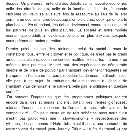
dessus. On préférerait entendre des débats sur la nouvelle économie,
celle des circuits courts, celle de la fonctionnalité et de l’économie
circulaire qui réutilise plusieurs fois la ressource au lieu de la jeter
comme un déchet et crée beaucoup d’emplois chez ceux qui en ont le
plus besoin. En attendant, les riches deviennent encore plus riches et
les pauvres de plus en plus pauvres. La société et notre modèle
économique produit, à l’évidence, de plus en plus d’exclus auxquels
nous prêtons de moins attention...
Dernier point, et non des moindres, celui du social : nous le
constatons tous, entre le citoyen et le politique, ce n’est pas le grand
amour : suspicions, déconnexion des réalités, « tous les mêmes » ou
même « tous pourris ». Malgré tout, des expériences de démocratie
directe et de prise de pouvoir par l’habitant deviennent fréquentes en
Europe et la France ne fait pas exception. La démocratie directe n’est-
elle pas, à ce sujet, la traduction du circuit court à l’échelle de
l’habitant ? La démocratie ne sauverait-elle pas le politique en quelque
sorte ?
J’ai souvent l’impression que les programmes politiques restent
encore dans des schémas anciens, datant des trentes glorieuses:
relancer l’économie, redonner de l’emploi à tous, retrouver de la
compétitivité… On peut croire en de tels schémas mais notre futur
n’est-il pas plutôt vers une « slow-économie » respectueuse des
rythmes, des personnes ? Notre futur n’est-il pas à une recherche de
redistribution du travail (voir Jeremy Rifkin « La fin du travail ») car