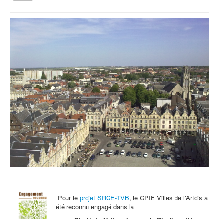
la
navigation
Vous êtes ici :
Accueil
Edito de Novembre
Qui sommes nous ?
Activités tout public
Animations et éducation
Accompagnement du territoire et ingénierie
Espace Info Energie
Guide Nature Patrimoine Volontaire (GNPV)
Centre de Ressources du Territoire (CRT)
Contact
Bienvenue dans Mon Jardin au Naturel (BMJN)
Pour le
projet SRCE-TVB
, le CPIE Villes de l'Artois a
été reconnu engagé dans la