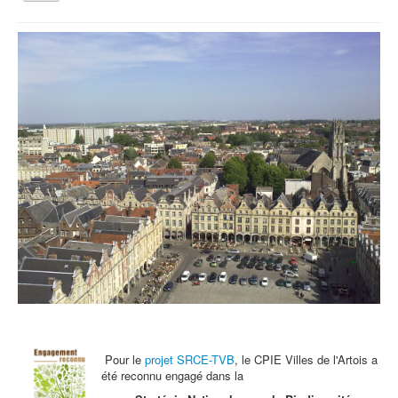
la
navigation
Vous êtes ici :
Accueil
Rebus et Charades
Qui sommes nous ?
Activités tout public
Animations et éducation
Accompagnement du territoire et ingénierie
Espace Info Energie
Guide Nature Patrimoine Volontaire (GNPV)
Centre de Ressources du Territoire (CRT)
Contact
Bienvenue dans Mon Jardin au Naturel (BMJN)
Pour le
projet SRCE-TVB
, le CPIE Villes de l'Artois a
été reconnu engagé dans la