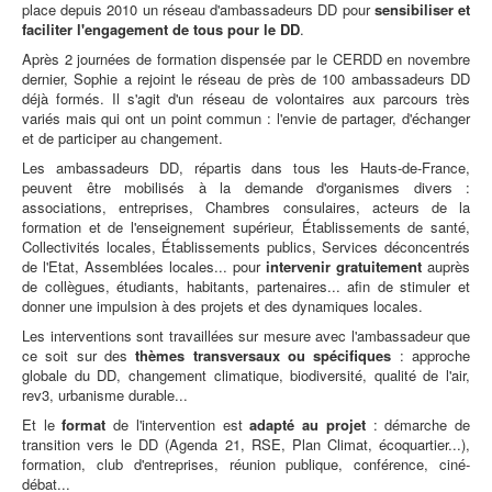
place depuis 2010 un réseau d'ambassadeurs DD pour
sensibiliser et
faciliter l'engagement de tous pour le DD
.
Après 2 journées de formation dispensée par le CERDD en novembre
dernier, Sophie a rejoint le réseau de près de 100 ambassadeurs DD
déjà formés. Il s'agit d'un réseau de volontaires aux parcours très
variés mais qui ont un point commun : l'envie de partager, d'échanger
et de participer au changement.
Les ambassadeurs DD, répartis dans tous les Hauts-de-France,
peuvent être mobilisés à la demande d'organismes divers :
associations, entreprises, Chambres consulaires, acteurs de la
formation et de l'enseignement supérieur, Établissements de santé,
Collectivités locales, Établissements publics, Services déconcentrés
de l'Etat, Assemblées locales... pour
intervenir gratuitement
auprès
de collègues, étudiants, habitants, partenaires... afin de stimuler et
donner une impulsion à des projets et des dynamiques locales.
Les interventions sont travaillées sur mesure avec l'ambassadeur que
ce soit sur des
thèmes transversaux ou spécifiques
: approche
globale du DD, changement climatique, biodiversité, qualité de l'air,
rev3, urbanisme durable...
Et le
format
de l'intervention est
adapté au projet
: démarche de
transition vers le DD (Agenda 21, RSE, Plan Climat, écoquartier...),
formation, club d'entreprises, réunion publique, conférence, ciné-
débat...