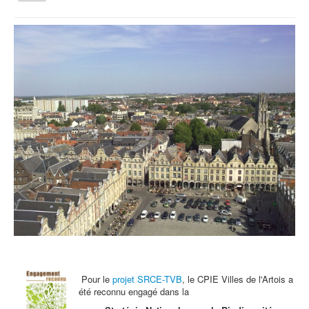
la
navigation
Vous êtes ici :
Accueil
Une Ambassadrice DD au CPIE
Qui sommes nous ?
Activités tout public
Animations et éducation
Accompagnement du territoire et ingénierie
Espace Info Energie
Guide Nature Patrimoine Volontaire (GNPV)
Centre de Ressources du Territoire (CRT)
Contact
Bienvenue dans Mon Jardin au Naturel (BMJN)
Pour le
projet SRCE-TVB
, le CPIE Villes de l'Artois a
été reconnu engagé dans la