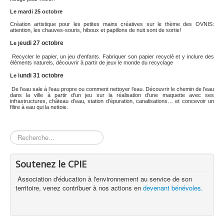
Le mardi 25 octobre
Création artistique pour les petites mains créatives sur le thème des OVNIS:
attention, les chauves-souris, hiboux et papillons de nuit sont de sortie!
eudi 27 octobre
Le j
Recycler le papier, un jeu d’enfants. Fabriquer son papier recyclé et y inclure des
éléments naturels, découvrir à partir de jeux le monde du recyclage
undi 31 octobre
Le l
De l’eau sale à l’eau propre ou comment nettoyer l’eau. Découvrir le chemin de l’eau
dans la ville à partir d’un jeu sur la réalisation d’une maquette avec ses
infrastructures, château d’eau, station d’épuration, canalisations… et concevoir un
filtre à eau qui la nettoie.
Rechercher
Soutenez le CPIE
Association d'éducation à l'environnement au service de son
territoire, venez contribuer à nos actions en
devenant bénévoles.