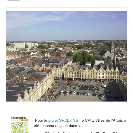
la
navigation
Vous êtes ici :
Accueil
Archives - Actu
Les ateliers d'automne
Qui sommes nous ?
Activités tout public
Animations et éducation
Accompagnement du territoire et ingénierie
Espace Info Energie
Guide Nature Patrimoine Volontaire (GNPV)
Centre de Ressources du Territoire (CRT)
Contact
Bienvenue dans Mon Jardin au Naturel (BMJN)
Pour le
projet SRCE-TVB
, le CPIE Villes de l'Artois a
été reconnu engagé dans la