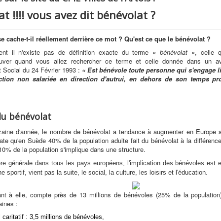
t !!!! vous avez dit bénévolat ?
e cache-t-il réellement derrière ce mot ? Qu'est ce que le bénévolat ?
ent il n'existe pas de définition exacte du terme
« bénévolat »
, celle 
ouver quand vous allez rechercher ce terme et celle donnée dans un a
 Social du 24 Février 1993 :
« Est bénévole toute personne qui s'engage 
tion non salariée en direction d'autrui, en dehors de son temps pro
du bénévolat
zaine d'année, le nombre de bénévolat a tendance à augmenter en Europe s
ate qu'en Suède 40% de la population adulte fait du bénévolat à la différence
0% de la population s'implique dans une structure.
e générale dans tous les pays européens, l'implication des bénévoles est 
sportif, vient pas la suite, le social, la culture, les loisirs et l'éducation.
nt à elle, compte près de 13 millions de bénévoles (25% de la population)
aines :
 caritatif : 3,5 millions de bénévoles,