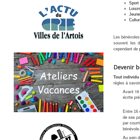
Sport 
Loisir
Jeunes
Cultur
Les bénévoles
souvent les 
cependant de p
Devenir b
Tout individ
règles à savoir
Avant 16 
écrite pr
Entre 16 
de ses pa
par courr
bénévole
Au sein d