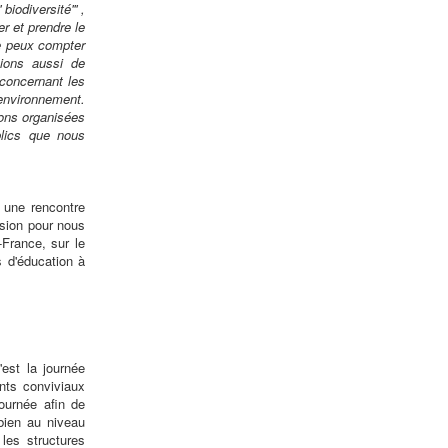
iodiversité''' ,
er et prendre le
je peux compter
cions aussi de
 concernant les
'environnement.
ions organisées
lics que nous
 une rencontre
sion pour nous
France, sur le
s d'éducation à
est la journée
nts conviviaux
ournée afin de
bien au niveau
 les structures