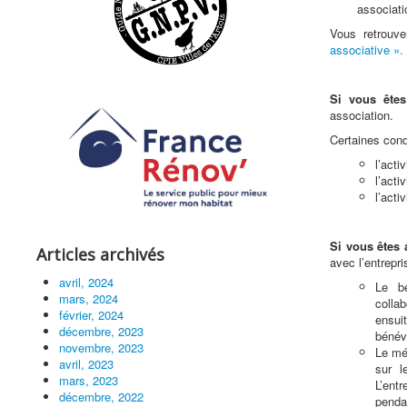
associati
Vous retrouv
associative ».
Si vous êtes
association.
Certaines cond
l’acti
l’acti
l’acti
Si vous êtes a
Articles archivés
avec l’entrepri
avril, 2024
Le bé
mars, 2024
colla
février, 2024
ensui
décembre, 2023
bénévo
novembre, 2023
Le mé
avril, 2023
sur l
mars, 2023
L’entr
décembre, 2022
penda