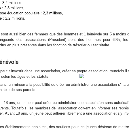
: 3,2 millions
s : 2,8 millions,
se éducation populaire : 2,3 millions,
e : 2,2 millions.
 sont aussi bien des femmes que des hommes et 1 bénévole sur 5 a moins d
dirigeants des associations (Président) sont des hommes pour 69%, le
lus en plus présentes dans les fonction de trésorier ou secrétaire.
énévole
u
peut
s'investir dans une association, créer sa propre association, toutefois il
 selon les âges et les statuts.
ans, un mineur a la possibilité de créer ou administrer une association s'il a u
éalable de ses parents.
mineur peut créer ou administrer une association sans autorisat
et 18 ans, un
rents. Toutefois, les membres de l'association doivent en informer ses repré
ier.
Avant 18 ans, un jeune peut adhérer librement à une association et s'y inv
.
es établissements scolaires, des soutiens pour les jeunes désireux de mettr