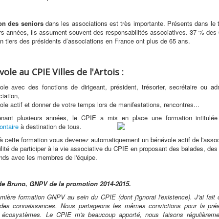
ion des seniors
dans les associations est très importante. Présents dans le t
rs années, ils assument souvent des responsabilités associatives. 37 % des
n tiers des présidents d’associations en France ont plus de 65 ans.
ole au CPIE Villes de l'Artois :
ole avec des fonctions de dirigeant, président, trésorier, secrétaire ou ad
ciation,
le actif et donner de votre temps lors de manifestations, rencontres...
enant plusieurs années, le CPIE a mis en place une formation intitulé
ontaire
à destination de tous.
 à cette formation vous devenez automatiquement un bénévole actif de l'assoc
ilité de participer à la vie associative du CPIE en proposant des balades, des 
nds avec les membres de l'équipe.
e Bruno, GNPV de la promotion 2014-2015.
remière formation GNPV au sein du CPIE (dont j'ignorai l'existence). J'ai fait
 des connaissances. Nous partageons les mêmes convictions pour la prés
 écosystèmes. Le CPIE m'a beaucoup apporté, nous faisons régulièreme