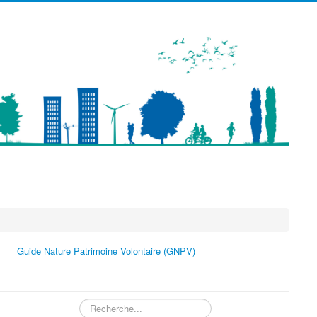
précédente
précédent
suivante
suivant
Guide Nature Patrimoine Volontaire (GNPV)
Rechercher