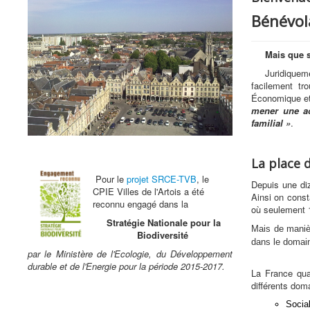
Bénévola
Mais que s
Juridiquem
facilement tr
Économique et
mener une ac
familial »
.
La place 
Pour le
projet SRCE-TVB
, le
Depuis une di
CPIE Villes de l'Artois a été
Ainsi on const
reconnu engagé dans la
où seulement 1
Stratégie Nationale pour la
Mais de manièr
Biodiversité
dans le domaine 
par le Ministère de l'Ecologie, du Développement
durable et de l'Energie pour la période 2015-2017.
La France qua
différents dom
Social