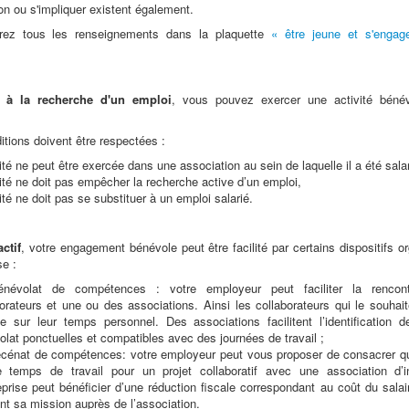
on ou s'impliquer existent également.
erez tous les renseignements dans la plaquette
« être jeune et s'engag
 à la recherche d'un emploi
, vous pouvez exercer une activité béné
itions doivent être respectées :
vité ne peut être exercée dans une association au sein de laquelle il a été salar
vité ne doit pas empêcher la recherche active d’un emploi,
vité ne doit pas se substituer à un emploi salarié.
ctif
, votre engagement bénévole peut être facilité par certains dispositifs o
se :
névolat de compétences : votre employeur peut faciliter la rencon
borateurs et une ou des associations. Ainsi les collaborateurs qui le souhai
te sur leur temps personnel. Des associations facilitent l’identification 
lat ponctuelles et compatibles avec des journées de travail ;
cénat de compétences: votre employeur peut vous proposer de consacrer q
e temps de travail pour un projet collaboratif avec une association d’in
eprise peut bénéficier d’une réduction fiscale correspondant au coût du sala
nt sa mission auprès de l’association.