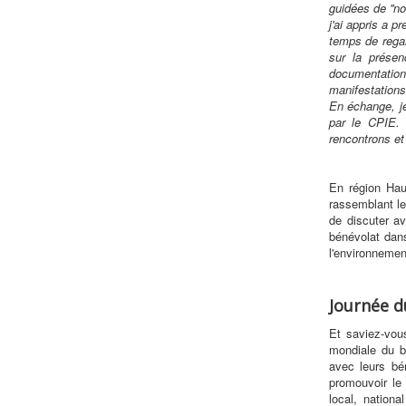
guidées de ''no
j'ai appris a p
temps de regar
sur la présen
documentation,
manifestations
En échange, je
par le CPIE.
rencontrons et
En région Hau
rassemblant l
de discuter a
bénévolat dans
l'environnemen
Journée d
Et saviez-vou
mondiale du b
avec leurs bé
promouvoir le
local, nationa