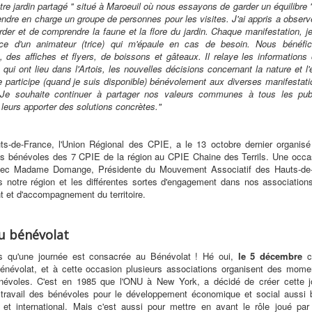
tre jardin partagé '' situé à Maroeuil où nous essayons de garder un équilibre '' b
rendre en charge un groupe de personnes pour les visites. J'ai appris a observ
der et de comprendre la faune et la flore du jardin. Chaque manifestation, 
ce d'un animateur (trice) qui m'épaule en cas de besoin. Nous bénéfi
 des affiches et flyers, de boissons et gâteaux. Il relaye les informations
 qui ont lieu dans l'Artois, les nouvelles décisions concernant la nature et l
 participe (quand je suis disponible) bénévolement aux diverses manifestat
 Je souhaite continuer à partager nos valeurs communes à tous les pub
 leurs apporter des solutions concrètes."
ts-de-France, l'Union Régional des CPIE, a le 13 octobre dernier organisé
es bénévoles des 7 CPIE de la région au CPIE Chaine des Terrils. Une occa
vec Madame Domange, Présidente du Mouvement Associatif des Hauts-de-
 notre région et les différentes sortes d'engagement dans nos association
t et d'accompagnement du territoire.
u bénévolat
s qu'une journée est consacrée au Bénévolat ! Hé oui,
le 5 décembre
c'
énévolat, et à cette occasion plusieurs associations organisent des mome
névoles. C'est en 1985 que l'ONU à New York, a décidé de créer cette j
 travail des bénévoles pour le développement économique et social aussi 
l et international. Mais c'est aussi pour mettre en avant le rôle joué par