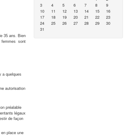
3
4
5
6
7
8
9
10
11
12
13
14
15
16
17
18
19
20
21
22
23
24
25
26
27
28
29
30
31
e 35 ans. Bien
s femmes sont
 y a quelques
ne autorisation
ion préalable
sentants légaux
estir de façon
e en place une