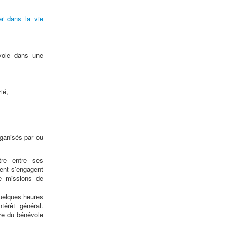
er dans la vie
vole dans une
ié,
rganisés par ou
tre entre ses
tent s’engagent
de missions de
uelques heures
térêt général.
ire du bénévole