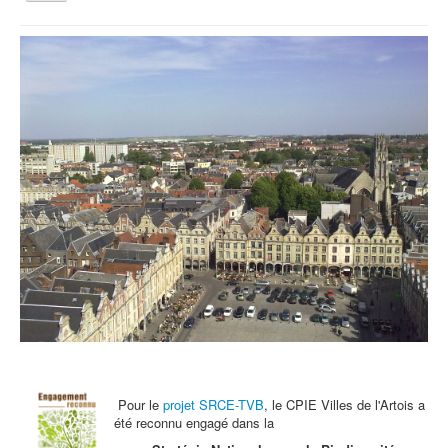
la
navigation
Vous êtes ici :
Accueil
Archives - Actu
Balade Fréquence Grenouille
Qui sommes nous ?
Activités tout public
Animations et éducation
Accompagnement du territoire et ingénierie
Espace Info Energie
Guide Nature Patrimoine Volontaire (GNPV)
Centre de Ressources du Territoire (CRT)
Contact
Bienvenue dans Mon Jardin au Naturel (BMJN)
Pour le
projet SRCE-TVB
, le CPIE Villes de l'Artois a
été reconnu engagé dans la