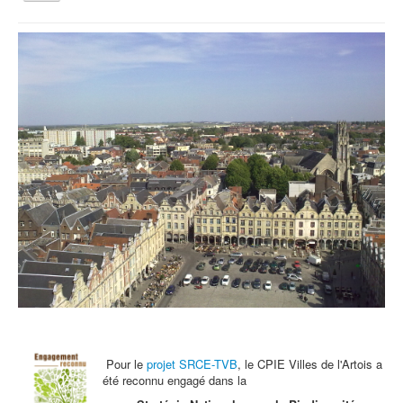
la
navigation
Vous êtes ici :
Accueil
Archives - Actu
Festival de l'oiseau et de la nature
Qui sommes nous ?
Activités tout public
Animations et éducation
Accompagnement du territoire et ingénierie
Espace Info Energie
Guide Nature Patrimoine Volontaire (GNPV)
Centre de Ressources du Territoire (CRT)
Contact
Bienvenue dans Mon Jardin au Naturel (BMJN)
Pour le
projet SRCE-TVB
, le CPIE Villes de l'Artois a
été reconnu engagé dans la