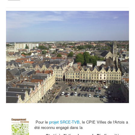
la
navigation
Vous êtes ici :
Accueil
Archives - Actu
Challenge de l'éco-mobilité scolaire
Qui sommes nous ?
Activités tout public
Animations et éducation
Accompagnement du territoire et ingénierie
Espace Info Energie
Guide Nature Patrimoine Volontaire (GNPV)
Centre de Ressources du Territoire (CRT)
Contact
Bienvenue dans Mon Jardin au Naturel (BMJN)
Pour le
projet SRCE-TVB
, le CPIE Villes de l'Artois a
été reconnu engagé dans la