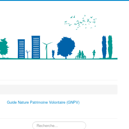
précédente
précédent
suivante
suivant
Guide Nature Patrimoine Volontaire (GNPV)
Rechercher