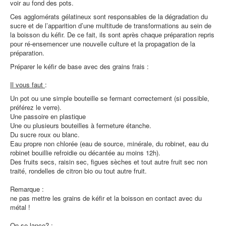
voir au fond des pots.
Ces agglomérats gélatineux sont responsables de la dégradation du
sucre et de l’apparition d’une multitude de transformations au sein de
la boisson du kéfir. De ce fait, ils sont après chaque préparation repris
pour ré-ensemencer une nouvelle culture et la propagation de la
préparation.
Préparer le kéfir de base avec des grains frais :
Il vous faut
:
Un pot ou une simple bouteille se fermant correctement (si possible,
préférez le verre).
Une passoire en plastique
Une ou plusieurs bouteilles à fermeture étanche.
Du sucre roux ou blanc.
Eau propre non chlorée (eau de source, minérale, du robinet, eau du
robinet bouillie refroidie ou décantée au moins 12h).
Des fruits secs, raisin sec, figues sèches et tout autre fruit sec non
traité, rondelles de citron bio ou tout autre fruit.
Remarque :
ne pas mettre les grains de kéfir et la boisson en contact avec du
métal !
On se lance?
: