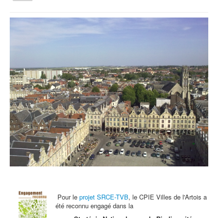
la
navigation
Vous êtes ici :
Accueil
Archives - Actu
Prendre soin de sa santé, c'est aussi la renforcer !
Qui sommes nous ?
Activités tout public
Animations et éducation
Accompagnement du territoire et ingénierie
Espace Info Energie
Guide Nature Patrimoine Volontaire (GNPV)
Centre de Ressources du Territoire (CRT)
Contact
Bienvenue dans Mon Jardin au Naturel (BMJN)
Pour le
projet SRCE-TVB
, le CPIE Villes de l'Artois a
été reconnu engagé dans la