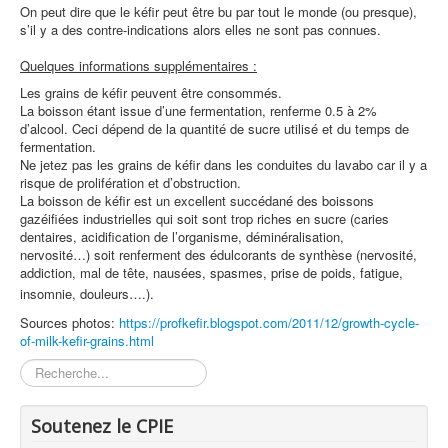
On peut dire que le kéfir peut être bu par tout le monde (ou presque),
s’il y a des contre-indications alors elles ne sont pas connues.
Quelques informations supplémentaires :
Les grains de kéfir peuvent être consommés.
La boisson étant issue d’une fermentation, renferme 0.5 à 2%
d’alcool. Ceci dépend de la quantité de sucre utilisé et du temps de
fermentation.
Ne jetez pas les grains de kéfir dans les conduites du lavabo car il y a
risque de prolifération et d’obstruction.
La boisson de kéfir est un excellent succédané des boissons
gazéifiées industrielles qui soit sont trop riches en sucre (caries
dentaires, acidification de l’organisme, déminéralisation,
nervosité…) soit renferment des édulcorants de synthèse (nervosité,
addiction, mal de tête, nausées, spasmes, prise de poids, fatigue,
insomnie, douleurs….).
Sources photos:
https://profkefir.blogspot.com/2011/12/growth-cycle-
of-milk-kefir-grains.html
Rechercher
Soutenez le CPIE