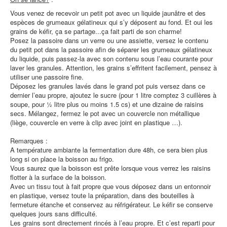
Vous venez de recevoir un petit pot avec un liquide jaunâtre et des
espèces de grumeaux gélatineux qui s’y déposent au fond. Et oui les
grains de kéfir, ça se partage...ça fait parti de son charme!
Posez la passoire dans un verre ou une assiette, versez le contenu
du petit pot dans la passoire afin de séparer les grumeaux gélatineux
du liquide, puis passez-la avec son contenu sous l’eau courante pour
laver les granules. Attention, les grains s’effritent facilement, pensez à
utiliser une passoire fine.
Déposez les granules lavés dans le grand pot puis versez dans ce
dernier l’eau propre, ajoutez le sucre (pour 1 litre comptez 3 cuillères à
soupe, pour ½ litre plus ou moins 1.5 cs) et une dizaine de raisins
secs. Mélangez, fermez le pot avec un couvercle non métallique
(liège, couvercle en verre à clip avec joint en plastique …).
Remarques :
A température ambiante la fermentation dure 48h, ce sera bien plus
long si on place la boisson au frigo.
Vous saurez que la boisson est prête lorsque vous verrez les raisins
flotter à la surface de la boisson.
Avec un tissu tout à fait propre que vous déposez dans un entonnoir
en plastique, versez toute la préparation, dans des bouteilles à
fermeture étanche et conservez au réfrigérateur. Le kéfir se conserve
quelques jours sans difficulté.
Les grains sont directement rincés à l’eau propre. Et c’est reparti pour