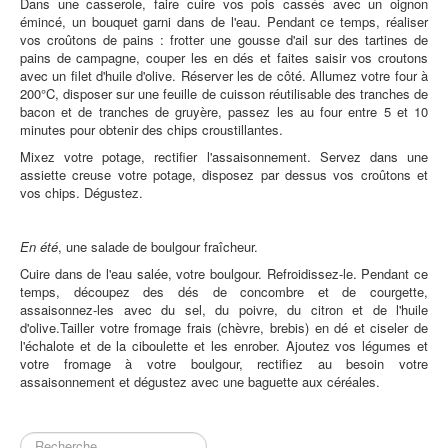
Dans une casserole, faire cuire vos pois cassés avec un oignon
émincé, un bouquet garni dans de l'eau. Pendant ce temps, réaliser
vos croûtons de pains : frotter une gousse d'ail sur des tartines de
pains de campagne, couper les en dés et faites saisir vos croutons
avec un filet d'huile d'olive. Réserver les de côté. Allumez votre four à
200°C, disposer sur une feuille de cuisson réutilisable des tranches de
bacon et de tranches de gruyère, passez les au four entre 5 et 10
minutes pour obtenir des chips croustillantes.
Mixez votre potage, rectifier l'assaisonnement. Servez dans une
assiette creuse votre potage, disposez par dessus vos croûtons et
vos chips. Dégustez.
En été
, une salade de boulgour fraîcheur.
Cuire dans de l'eau salée, votre boulgour. Refroidissez-le. Pendant ce
temps, découpez des dés de concombre et de courgette,
assaisonnez-les avec du sel, du poivre, du citron et de l'huile
d'olive.Tailler votre fromage frais (chèvre, brebis) en dé et ciseler de
l'échalote et de la ciboulette et les enrober. Ajoutez vos légumes et
votre fromage à votre boulgour, rectifiez au besoin votre
assaisonnement et dégustez avec une baguette aux céréales.
Rechercher