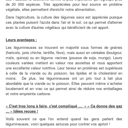
de 20 000 espèces. Très appréciées pour leur source en protéine
végétale, elles permettent d'enrichir notre alimentation.
Dans l'agriculture, la culture des légumes secs est appréciée puisque
ces plantes puisent l'azote dans l'air et le sol, ce qui permet d'alterner
avec la culture d'autres végétaux qui bénéficient de cet apport.
Leurs avantages :
Les légumineuses se trouvent en majorité sous formes de graines
(haricots, pois chiche, lentille, fève), mais aussi en céréales (boulgour,
maïs, quinoa) ou en légume -racines (pousse de soja, mungo). Leurs
couleurs variées mettent en valeur nos assiettes et nous apportent
une excellente valeur nutritive. Leur teneur en protéines est supérieure
à celle de la viande ou du poisson, les lipides et le cholestérol en
moins. De plus, les légumineuses ont un prix tout à fait plus
abordable que la viande ou le poisson. Elles peuvent même s’acheter
localement et en vrac ce qui permet ainsi de réduire nos emballages
et notre empreinte carbone.
« C'est trop long à faire, c'est compliqué … » « Ça donne des gaz
... » Idées reçues !
Voilà souvent ce que l'on entend quand les gens parlent des
légumineuses, voici quelques astuces pour contrer vos apriori !