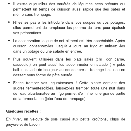
Il existe aujourd'hui des variétés de légumes secs précuits qui
permettent un temps de cuisson aussi rapide que des pâtes et
même sans trempage.
N'hésitez pas à les introduire dans vos soupes ou vos potages,
elles permettent de remplacer les pomme de terre pour épaissir
vos préparations.
La conservation longue de cet aliment est très appréciable. Après
cuisson, conservez-les jusqu'à 4 jours au frigo et utilisez -les
dans un potage ou une salade en entrée.
Plus souvent utilisées dans les plats salés (chili con carne,
cassoulet) on peut aussi les accommoder en salade ( « poke
ball », salade de boulgour au concombre et fromage frais) ou en
dessert sous forme de pâte sucrée.
Faites tremper vos légumineuses ! Cette plante contient des
sucres fermentescibles, laissez-les tremper toute une nuit dans
de l'eau bicarbonatée au frigo permet d'éliminer une grande partie
de la fermentation (jeter l'eau de trempage).
Quelques recettes :
En hiver
, un velouté de pois cassé aux petits croûtons, chips de
gruyère et de bacon.