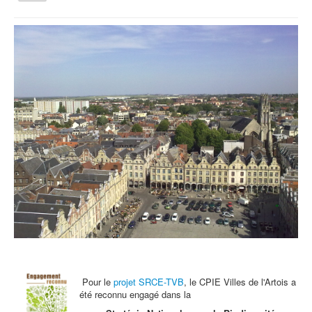
la
navigation
Vous êtes ici :
Accueil
Archives - Actu
Le 10 Février - Journée Internationale des légumineuses
Qui sommes nous ?
Activités tout public
Animations et éducation
Accompagnement du territoire et ingénierie
Espace Info Energie
Guide Nature Patrimoine Volontaire (GNPV)
Centre de Ressources du Territoire (CRT)
Contact
Bienvenue dans Mon Jardin au Naturel (BMJN)
Pour le
projet SRCE-TVB
, le CPIE Villes de l'Artois a
été reconnu engagé dans la