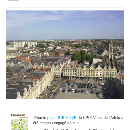
la
navigation
Vous êtes ici :
Accueil
Activités tout public
Sorties et balades
Sorties et balades
Qui sommes nous ?
Activités tout public
Animations et éducation
Accompagnement du territoire et ingénierie
Espace Info Energie
Guide Nature Patrimoine Volontaire (GNPV)
Centre de Ressources du Territoire (CRT)
Contact
Bienvenue dans Mon Jardin au Naturel (BMJN)
Pour le
projet SRCE-TVB
, le CPIE Villes de l'Artois a
été reconnu engagé dans la