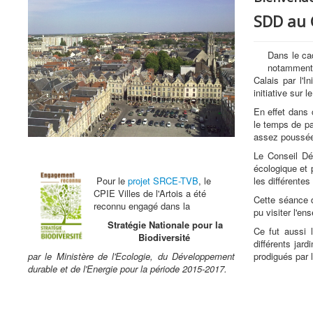
SDD au 
Dans le ca
notamment 
Calais par l'I
initiative sur
En effet dans 
le temps de pa
assez poussée 
Le Conseil Dé
écologique et 
Pour le
projet SRCE-TVB
, le
les différente
CPIE Villes de l'Artois a été
Cette séance d
reconnu engagé dans la
pu visiter l'en
Stratégie Nationale pour la
Ce fut aussi 
Biodiversité
différents jar
par le Ministère de l'Ecologie, du Développement
prodigués par l
durable et de l'Energie pour la période 2015-2017.