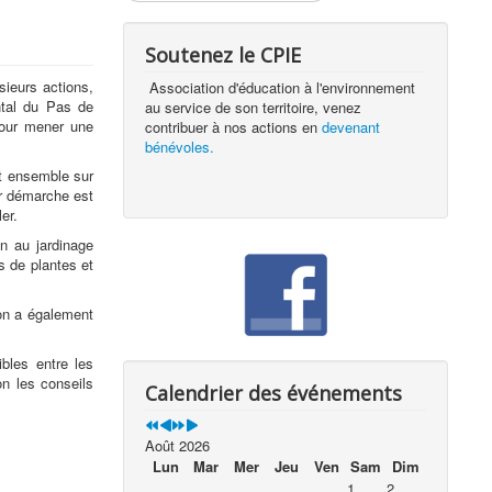
Soutenez le CPIE
ieurs actions,
Association d'éducation à l'environnement
ntal du Pas de
au service de son territoire, venez
 pour mener une
contribuer à nos actions en
devenant
bénévoles.
nt ensemble sur
ur démarche est
er.
n au jardinage
s de plantes et
'on a également
bles entre les
on les conseils
Calendrier des événements
Août 2026
Lun
Mar
Mer
Jeu
Ven
Sam
Dim
1
2