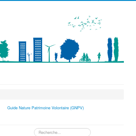
précédente
précédent
suivante
suivant
Guide Nature Patrimoine Volontaire (GNPV)
Rechercher