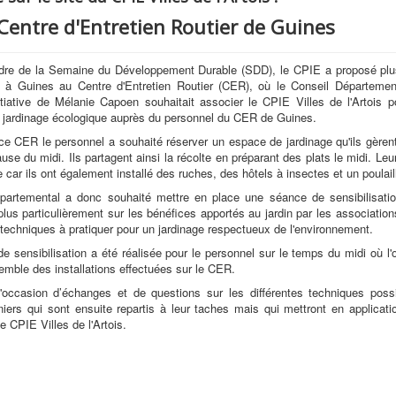
Centre d'Entretien Routier de Guines
dre de la Semaine du Développement Durable (SDD), le CPIE a proposé plus
à Guines au Centre d'Entretien Routier (CER), où le Conseil Départeme
nitiative de Mélanie Capoen souhaitait associer le CPIE Villes de l'Artois
 le jardinage écologique auprès du personnel du CER de Guines.
ce CER le personnel a souhaité réserver un espace de jardinage qu'ils gère
use du midi. Ils partagent ainsi la récolte en préparant des plats le midi. Le
car ils ont également installé des ruches, des hôtels à insectes et un poulaill
partemental a donc souhaité mettre en place une séance de sensibilisatio
plus particulièrement sur les bénéfices apportés au jardin par les association
s techniques à pratiquer pour un jardinage respectueux de l'environnement.
e sensibilisation a été réalisée pour le personnel sur le temps du midi où l
semble des installations effectuées sur le CER.
l'occasion d’échanges et de questions sur les différentes techniques possi
diniers qui sont ensuite repartis à leur taches mais qui mettront en applicati
e CPIE Villes de l'Artois.