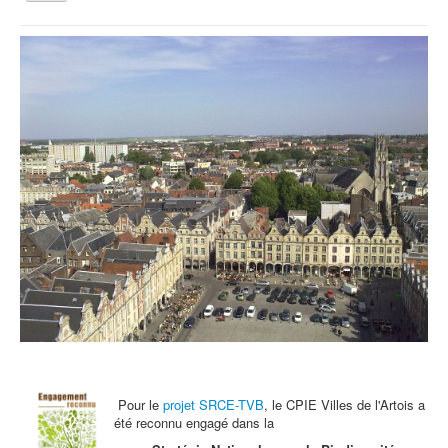
la
navigation
Vous êtes ici :
Accueil
Agenda
Vendredi 15 février : Atelier enfant
Qui sommes nous ?
Activités tout public
Animations et éducation
Accompagnement du territoire et ingénierie
Espace Info Energie
Guide Nature Patrimoine Volontaire (GNPV)
Centre de Ressources du Territoire (CRT)
Contact
Bienvenue dans Mon Jardin au Naturel (BMJN)
Pour le
projet SRCE-TVB
, le CPIE Villes de l'Artois a
été reconnu engagé dans la