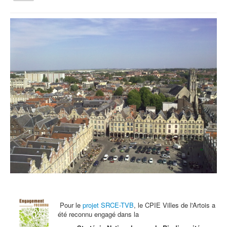
la
navigation
Vous êtes ici :
Accueil
Agenda
Lundi 18 février: Atelier enfant
Qui sommes nous ?
Activités tout public
Animations et éducation
Accompagnement du territoire et ingénierie
Espace Info Energie
Guide Nature Patrimoine Volontaire (GNPV)
Centre de Ressources du Territoire (CRT)
Contact
Bienvenue dans Mon Jardin au Naturel (BMJN)
Pour le
projet SRCE-TVB
, le CPIE Villes de l'Artois a
été reconnu engagé dans la