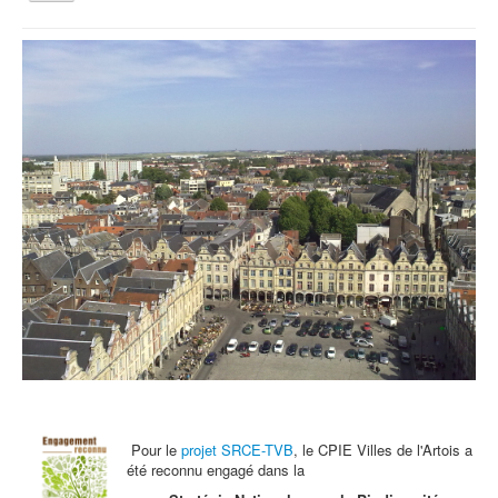
la
navigation
Vous êtes ici :
Accueil
Agenda
Mardi 19 février: Atelier enfant
Qui sommes nous ?
Activités tout public
Animations et éducation
Accompagnement du territoire et ingénierie
Espace Info Energie
Guide Nature Patrimoine Volontaire (GNPV)
Centre de Ressources du Territoire (CRT)
Contact
Bienvenue dans Mon Jardin au Naturel (BMJN)
Pour le
projet SRCE-TVB
, le CPIE Villes de l'Artois a
été reconnu engagé dans la