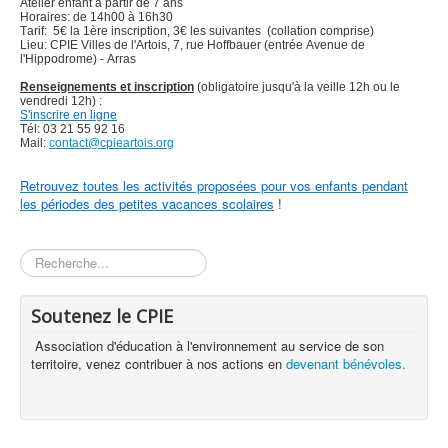
Atelier enfant à partir de 7 ans
Horaires: de 14h00 à 16h30
Tarif: 5€ la 1ère inscription, 3€ les suivantes (collation comprise)
Lieu: CPIE Villes de l'Artois, 7, rue Hoffbauer (entrée Avenue de
l'Hippodrome) - Arras
Renseignements et inscription
(obligatoire jusqu'à la veille 12h ou le
vendredi 12h) :
S'inscrire en ligne
Tél: 03 21 55 92 16
Mail:
contact@cpieartois.org
Retrouvez toutes les activités proposées pour vos enfants pendant
les périodes des petites vacances scolaires
!
Rechercher
Soutenez le CPIE
Association d'éducation à l'environnement au service de son
territoire, venez contribuer à nos actions en
devenant bénévoles.