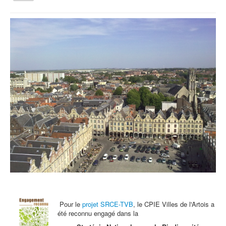
la
navigation
Vous êtes ici :
Accueil
Agenda
Samedi 22 juin : Atelier Jardinez Nature
Qui sommes nous ?
Activités tout public
Animations et éducation
Accompagnement du territoire et ingénierie
Espace Info Energie
Guide Nature Patrimoine Volontaire (GNPV)
Centre de Ressources du Territoire (CRT)
Contact
Bienvenue dans Mon Jardin au Naturel (BMJN)
Pour le
projet SRCE-TVB
, le CPIE Villes de l'Artois a
été reconnu engagé dans la