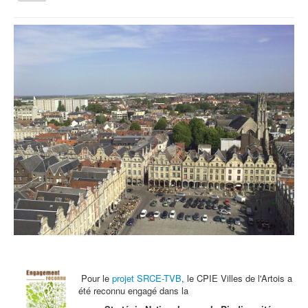
la
navigation
Vous êtes ici :
Accueil
Agenda
Lundi 6 mai : Réunion d'information Jardinez Nature
Qui sommes nous ?
Activités tout public
Animations et éducation
Accompagnement du territoire et ingénierie
Espace Info Energie
Guide Nature Patrimoine Volontaire (GNPV)
Centre de Ressources du Territoire (CRT)
Contact
Bienvenue dans Mon Jardin au Naturel (BMJN)
Pour le
projet SRCE-TVB
, le CPIE Villes de l'Artois a
été reconnu engagé dans la