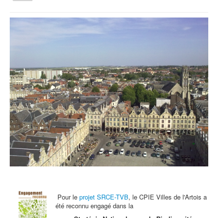
la
navigation
Vous êtes ici :
Accueil
Programme éco-rénovation et économie d'énergie 2017
Qui sommes nous ?
Activités tout public
Animations et éducation
Accompagnement du territoire et ingénierie
Espace Info Energie
Guide Nature Patrimoine Volontaire (GNPV)
Centre de Ressources du Territoire (CRT)
Contact
Bienvenue dans Mon Jardin au Naturel (BMJN)
Pour le
projet SRCE-TVB
, le CPIE Villes de l'Artois a
été reconnu engagé dans la