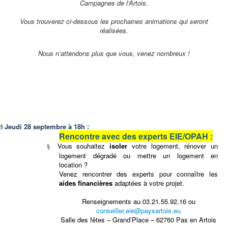
Campagnes de l’Artois.
Vous trouverez ci-dessous les prochaines animations qui seront
réalisées.
Nous n’attendons plus que vous, venez nombreux !
Jeudi 28 septembre à 18h :
Ø
Rencontre avec des experts EIE/OPAH :
Vous souhaitez
isoler
votre logement, rénover un
§
logement dégradé ou mettre un logement en
location ?
Venez rencontrer des experts pour connaître les
aides financières
adaptées à votre projet.
Renseignements au 03.21.55.92.16 ou
conseiller.eie@paysartois.eu
Salle des fêtes – Grand’Place – 62760 Pas en Artois