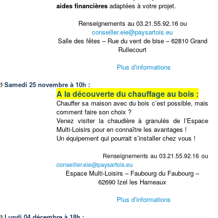
aides financières
adaptées à votre projet.
Renseignements au 03.21.55.92.16 ou
conseiller.eie@paysartois.eu
Salle des fêtes – Rue du vent de bise – 62810 Grand
Rullecourt
Plus d’informations
Samedi 25 novembre à 10h :
Ø
A la découverte du chauffage au bois :
Chauffer sa maison avec du bois c’est possible, mais
comment faire son choix ?
Venez visiter la chaudière à granulés de l’Espace
Multi-Loisirs pour en connaître les avantages !
Un équipement qui pourrait s’installer chez vous !
Renseignements au 03.21.55.92.16 ou
conseiller.eie@paysartois.eu
Espace Multi-Loisirs – Faubourg du Faubourg –
62690 Izel les Hameaux
Plus d’informations
Lundi 04 décembre à 18h :
Ø