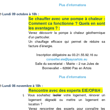
Plus d’informations
Lundi 09 octobre à 18h :
Ø
Se chauffer avec une pompe à chaleur :
Comment ça fonctionne ? Quels en sont
les avantages ? :
Venez découvrir la pompe à chaleur géothermique
d’un particulier.
Un chauffage efficace qui permet de réduire sa
facture d’énergie.
Inscription obligatoire au 03.21.55.92.16 ou
conseiller.eie@paysartois.eu
Salle du secretariat
Mairie – 2 rue Jules de
–
Bonnevallet – 62690 Pas en Artois
Plus d’informations
Lundi 06 novembre à 18h :
Ø
Rencontre avec des experts EIE/OPAH :
Vous souhaitez
isoler
votre logement, rénover un
§
logement dégradé ou mettre un logement en
location ?
Venez rencontrer des experts pour connaître les