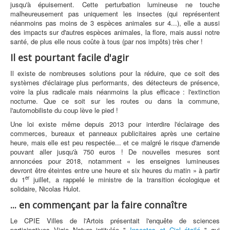
jusqu'à épuisement. Cette perturbation lumineuse ne touche
malheureusement pas uniquement les insectes (qui représentent
néanmoins pas moins de 3 espèces animales sur 4...), elle a aussi
des impacts sur d'autres espèces animales, la flore, mais aussi notre
santé, de plus elle nous coûte à tous (par nos impôts) très cher !
Il est pourtant facile d'agir
Il existe de nombreuses solutions pour la réduire, que ce soit des
systèmes d'éclairage plus performants, des détecteurs de présence,
voire la plus radicale mais néanmoins la plus efficace : l'extinction
nocturne. Que ce soit sur les routes ou dans la commune,
l'automobiliste du coup lève le pied !
Une loi existe même depuis 2013 pour interdire l'éclairage des
commerces, bureaux et panneaux publicitaires après une certaine
heure, mais elle est peu respectée... et ce malgré le risque d'amende
pouvant aller jusqu'à 750 euros ! De nouvelles mesures sont
annoncées pour 2018, notamment « les enseignes lumineuses
devront être éteintes entre une heure et six heures du matin » à partir
er
du 1
juillet, a rappelé le ministre de la transition écologique et
solidaire, Nicolas Hulot.
... en commençant par la faire connaître
Le CPIE Villes de l'Artois présentait l'enquête de sciences
participatives Vigie Nature intitulée "
Insectes et Ciel étoilé
" qui