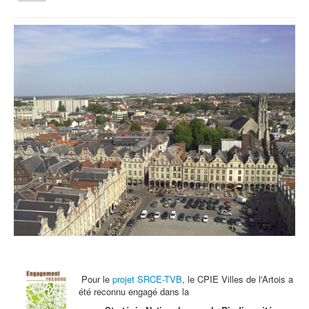
la
navigation
Vous êtes ici :
Accueil
Jour de la Nuit
Qui sommes nous ?
Activités tout public
Animations et éducation
Accompagnement du territoire et ingénierie
Espace Info Energie
Guide Nature Patrimoine Volontaire (GNPV)
Centre de Ressources du Territoire (CRT)
Contact
Bienvenue dans Mon Jardin au Naturel (BMJN)
Pour le
projet SRCE-TVB
, le CPIE Villes de l'Artois a
été reconnu engagé dans la