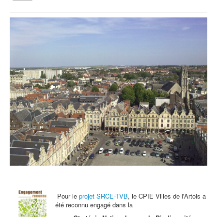
la
navigation
Vous êtes ici :
Accueil
Emotions d'art ou Maxime l'Homme DU Bois !
Qui sommes nous ?
Activités tout public
Animations et éducation
Accompagnement du territoire et ingénierie
Espace Info Energie
Guide Nature Patrimoine Volontaire (GNPV)
Centre de Ressources du Territoire (CRT)
Contact
Bienvenue dans Mon Jardin au Naturel (BMJN)
Pour le
projet SRCE-TVB
, le CPIE Villes de l'Artois a
été reconnu engagé dans la