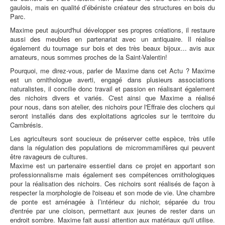
gaulois, mais en qualité d’ébéniste créateur des structures en bois du
Parc.
Maxime peut aujourd'hui développer ses propres créations, il restaure
aussi des meubles en partenariat avec un antiquaire. Il réalise
également du tournage sur bois et des très beaux bijoux... avis aux
amateurs, nous sommes proches de la Saint-Valentin!
Pourquoi, me direz-vous, parler de Maxime dans cet Actu ? Maxime
est un ornithologue averti, engagé dans plusieurs associations
naturalistes, il concilie donc travail et passion en réalisant également
des nichoirs divers et variés. C'est ainsi que Maxime a réalisé
pour nous, dans son atelier, des nichoirs pour l'Effraie des clochers qui
seront installés dans des exploitations agricoles sur le territoire du
Cambrésis.
Les agriculteurs sont soucieux de préserver cette espèce, très utile
dans la régulation des populations de micrommamifères qui peuvent
être ravageurs de cultures.
Maxime est un partenaire essentiel dans ce projet en apportant son
professionnalisme mais également ses compétences ornithologiques
pour la réalisation des nichoirs. Ces nichoirs sont réalisés de façon à
respecter la morphologie de l'oiseau et son mode de vie. Une chambre
de ponte est aménagée à l’intérieur du nichoir, séparée du trou
d'entrée par une cloison, permettant aux jeunes de rester dans un
endroit sombre. Maxime fait aussi attention aux matériaux qu'il utilise.