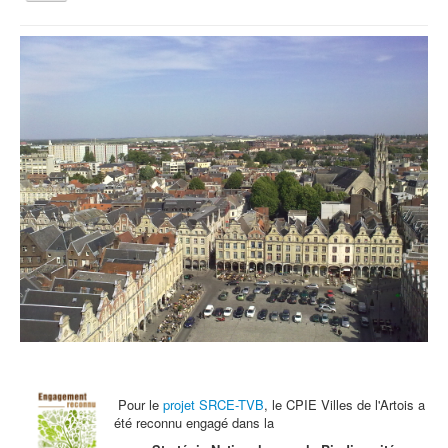
la
navigation
Vous êtes ici :
Accueil
Archives - Actu
Une chouette Nuit à Cité Nature
Qui sommes nous ?
Activités tout public
Animations et éducation
Accompagnement du territoire et ingénierie
Espace Info Energie
Guide Nature Patrimoine Volontaire (GNPV)
Centre de Ressources du Territoire (CRT)
Contact
Bienvenue dans Mon Jardin au Naturel (BMJN)
Pour le
projet SRCE-TVB
, le CPIE Villes de l'Artois a
été reconnu engagé dans la