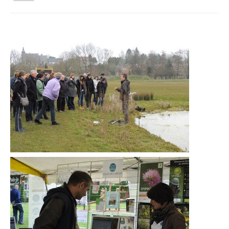
la
navigation
Vous êtes ici :
Accueil
Activités tout public
Jardinez Nature
Qui sommes nous ?
Activités tout public
Animations et éducation
Accompagnement du territoire et ingénierie
Espace Info Energie
Guide Nature Patrimoine Volontaire (GNPV)
Centre de Ressources du Territoire (CRT)
Contact
Bienvenue dans Mon Jardin au Naturel (BMJN)