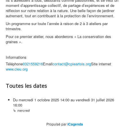
Ils s’adressent à tous, débutants comme passionnés, et se veut un
moment d’apprentissage collectif, de partage d’expériences et de
réflexion sur notre relation à la nature. Une belle façon de jardiner
autrement, tout en contribuant à la protection de l’environnement.
Un programme sur toute l’année à raison de 2 à 3 ateliers par
trimestre.
Pour ce premier atelier, nous aborderons « La conservation des
graines ».
Informations
Téléphone
0321559216
Email
contact@cpieartois.org
Site internet
www.cieu.org
Toutes les dates
Du
mercredi 1 octobre 2025
14:00
au
vendredi 31 juillet 2026
16:00
↳
mercredi
Propulsé par
iCagenda