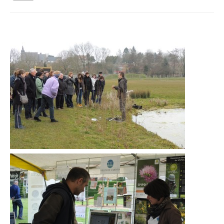
la
navigation
Vous êtes ici :
Accueil
Activités tout public
Sorties et balades
Quelle délicieuse plante !
Qui sommes nous ?
Activités tout public
Animations et éducation
Accompagnement du territoire et ingénierie
Espace Info Energie
Guide Nature Patrimoine Volontaire (GNPV)
Centre de Ressources du Territoire (CRT)
Contact
Bienvenue dans Mon Jardin au Naturel (BMJN)