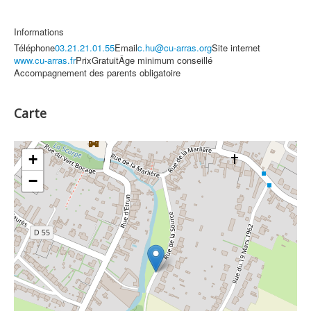
Informations
Téléphone
03.21.21.01.55
Email
c.hu@cu-arras.org
Site internet
www.cu-arras.fr
Prix
Gratuit
Âge minimum conseillé
Accompagnement des parents obligatoire
Carte
+
−