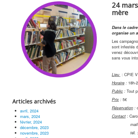
24 mars
mère
Dans le cadre 
organise un a
Les campagnols
sont infestés 
venez découvri
sans vous into
Lieu
: CPIE Vi
Horaire
:
18h-2
Public
:
Tout p
Prix
:
5€
Articles archivés
Réservation
:
o
avril, 2024
Contact
: Caro
mars, 2024
février, 2024
mail
décembre, 2023
tél. 
novembre, 2023