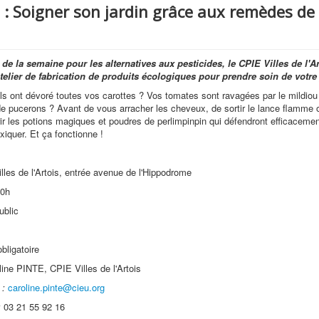
 : Soigner son jardin grâce aux remèdes de
de la semaine pour les alternatives aux pesticides, le CPIE Villes de l'Ar
telier de fabrication de produits écologiques pour prendre soin de votre 
 ont dévoré toutes vos carottes ? Vos tomates sont ravagées par le mildiou 
de pucerons ? Avant de vous arracher les cheveux, de sortir le lance flamme 
r les potions magiques et poudres de perlimpinpin qui défendront efficacement
xiquer. Et ça fonctionne !
lles de l'Artois, entrée avenue de l'Hippodrome
0h
ublic
bligatoire
line PINTE, CPIE Villes de l'Artois
 :
caroline.pinte@cieu.org
:
03 21 55 92 16