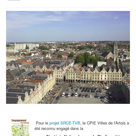
la
navigation
Vous êtes ici :
Accueil
Nos prochains évènements...
Qui sommes nous ?
Activités tout public
Animations et éducation
Accompagnement du territoire et ingénierie
Espace Info Energie
Guide Nature Patrimoine Volontaire (GNPV)
Centre de Ressources du Territoire (CRT)
Contact
Bienvenue dans Mon Jardin au Naturel (BMJN)
Pour le
projet SRCE-TVB
, le CPIE Villes de l'Artois a
été reconnu engagé dans la