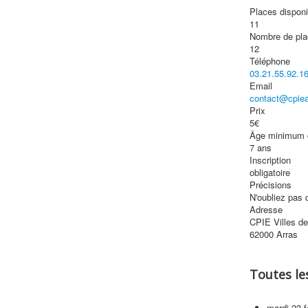
Places disponi
11
Nombre de pl
12
Téléphone
03.21.55.92.16
Email
contact@cpiear
Prix
5€
Âge minimum c
7 ans
Inscription
obligatoire
Précisions
N'oubliez pas 
Adresse
CPIE Villes de 
62000 Arras
Toutes le
mardi 23 f