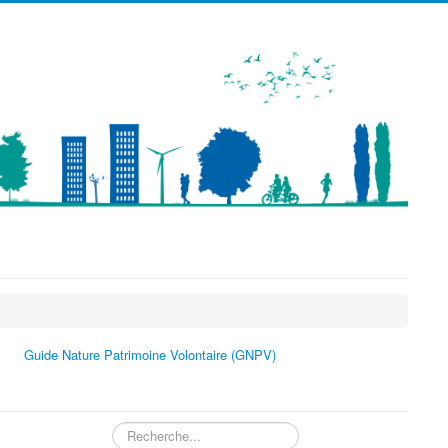
précédente
précédent
suivante
suivant
Guide Nature Patrimoine Volontaire (GNPV)
Rechercher