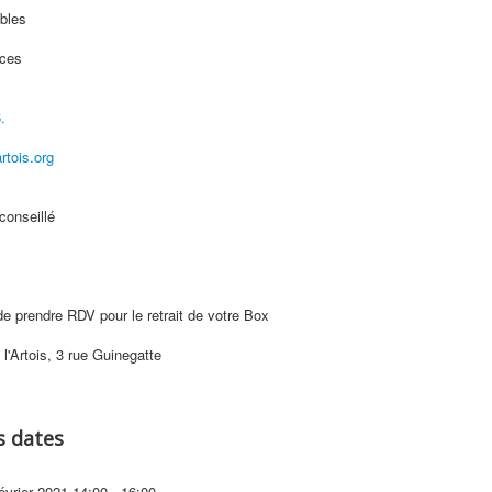
bles
aces
.
tois.org
onseillé
de prendre RDV pour le retrait de votre Box
l'Artois, 3 rue Guinegatte
s dates
évrier 2021
14:00 - 16:00