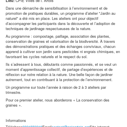
Lieu:
CPIE Villes de l.´Artois
Dans une démarche de sensibilisation à l’environnement et de
promotion de pratiques durables, un programme d’atelier "Jardin au
naturel" a été mis en place. Les ateliers ont pour objectif
d’accompagner les participants dans la découverte et l’adoption de
techniques de jardinage respectueuses de la nature.
Au programme : compostage, paillage, association des plantes,
conservation de graines et valorisation de la biodiversité. À travers
des démonstrations pratiques et des échanges conviviaux, chacun
apprend à cultiver son jardin sans pesticides ni engrais chimiques, en
favorisant les cycles naturels et le respect du sol.
Ils s’adressent à tous, débutants comme passionnés, et se veut un
moment d’apprentissage collectif, de partage d’expériences et de
réflexion sur notre relation à la nature. Une belle façon de jardiner
autrement, tout en contribuant à la protection de l’environnement.
Un programme sur toute l’année à raison de 2 à 3 ateliers par
trimestre.
Pour ce premier atelier, nous aborderons « La conservation des
graines ».
Informations
Téléphone
0321559216
Email
contact@cpieartois.org
Site internet