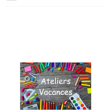
la
navigation
Vous êtes ici :
Accueil
Agenda
Jardinez Nature
Qui sommes nous ?
Activités tout public
Animations et éducation
Accompagnement du territoire et ingénierie
Espace Info Energie
Guide Nature Patrimoine Volontaire (GNPV)
Centre de Ressources du Territoire (CRT)
Contact
Bienvenue dans Mon Jardin au Naturel (BMJN)