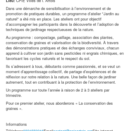
Lieu:
CPIE Villes de l.´Artois
Dans une démarche de sensibilisation à l’environnement et de
promotion de pratiques durables, un programme d’atelier "Jardin au
naturel" a été mis en place. Les ateliers ont pour objectif
d’accompagner les participants dans la découverte et l’adoption de
techniques de jardinage respectueuses de la nature.
Au programme : compostage, paillage, association des plantes,
conservation de graines et valorisation de la biodiversité. À travers
des démonstrations pratiques et des échanges conviviaux, chacun
apprend à cultiver son jardin sans pesticides ni engrais chimiques, en
favorisant les cycles naturels et le respect du sol.
Ils s’adressent à tous, débutants comme passionnés, et se veut un
moment d’apprentissage collectif, de partage d’expériences et de
réflexion sur notre relation à la nature. Une belle façon de jardiner
autrement, tout en contribuant à la protection de l’environnement.
Un programme sur toute l’année à raison de 2 à 3 ateliers par
trimestre.
Pour ce premier atelier, nous aborderons « La conservation des
graines ».
Informations
Téléphone
0321559216
Email
contact@cpieartois.org
Site internet