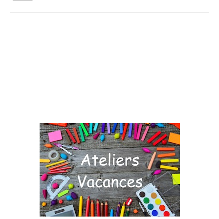
la
navigation
Vous êtes ici :
Accueil
Agenda
Jardinez Nature
Qui sommes nous ?
Activités tout public
Animations et éducation
Accompagnement du territoire et ingénierie
Espace Info Energie
Guide Nature Patrimoine Volontaire (GNPV)
Centre de Ressources du Territoire (CRT)
Contact
Bienvenue dans Mon Jardin au Naturel (BMJN)