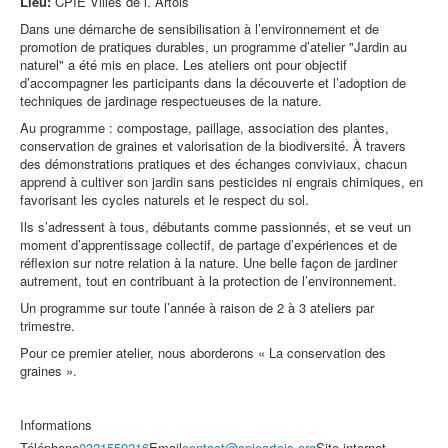
Lieu:
CPIE Villes de l.´Artois
Dans une démarche de sensibilisation à l’environnement et de
promotion de pratiques durables, un programme d’atelier "Jardin au
naturel" a été mis en place. Les ateliers ont pour objectif
d’accompagner les participants dans la découverte et l’adoption de
techniques de jardinage respectueuses de la nature.
Au programme : compostage, paillage, association des plantes,
conservation de graines et valorisation de la biodiversité. À travers
des démonstrations pratiques et des échanges conviviaux, chacun
apprend à cultiver son jardin sans pesticides ni engrais chimiques, en
favorisant les cycles naturels et le respect du sol.
Ils s’adressent à tous, débutants comme passionnés, et se veut un
moment d’apprentissage collectif, de partage d’expériences et de
réflexion sur notre relation à la nature. Une belle façon de jardiner
autrement, tout en contribuant à la protection de l’environnement.
Un programme sur toute l’année à raison de 2 à 3 ateliers par
trimestre.
Pour ce premier atelier, nous aborderons « La conservation des
graines ».
Informations
Téléphone
0321559216
Email
contact@cpieartois.org
Site internet