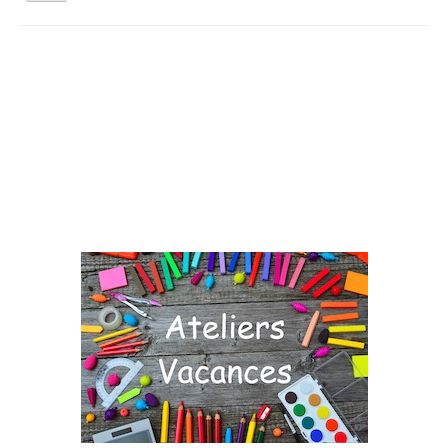
la
navigation
Vous êtes ici :
Accueil
Agenda
Jardinez Nature
Qui sommes nous ?
Activités tout public
Animations et éducation
Accompagnement du territoire et ingénierie
Espace Info Energie
Guide Nature Patrimoine Volontaire (GNPV)
Centre de Ressources du Territoire (CRT)
Contact
Bienvenue dans Mon Jardin au Naturel (BMJN)