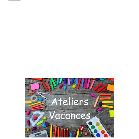
la
navigation
Vous êtes ici :
Accueil
Agenda
Jardinez Nature
Qui sommes nous ?
Activités tout public
Animations et éducation
Accompagnement du territoire et ingénierie
Espace Info Energie
Guide Nature Patrimoine Volontaire (GNPV)
Centre de Ressources du Territoire (CRT)
Contact
Bienvenue dans Mon Jardin au Naturel (BMJN)