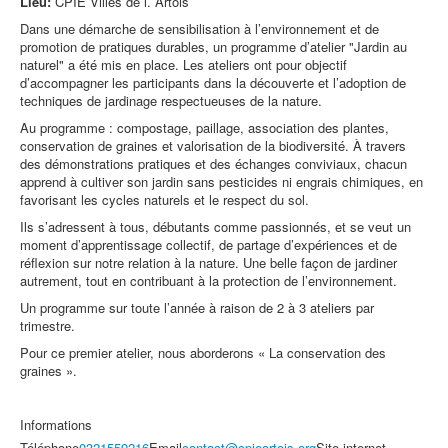
Lieu:
CPIE Villes de l.´Artois
Dans une démarche de sensibilisation à l’environnement et de
promotion de pratiques durables, un programme d’atelier "Jardin au
naturel" a été mis en place. Les ateliers ont pour objectif
d’accompagner les participants dans la découverte et l’adoption de
techniques de jardinage respectueuses de la nature.
Au programme : compostage, paillage, association des plantes,
conservation de graines et valorisation de la biodiversité. À travers
des démonstrations pratiques et des échanges conviviaux, chacun
apprend à cultiver son jardin sans pesticides ni engrais chimiques, en
favorisant les cycles naturels et le respect du sol.
Ils s’adressent à tous, débutants comme passionnés, et se veut un
moment d’apprentissage collectif, de partage d’expériences et de
réflexion sur notre relation à la nature. Une belle façon de jardiner
autrement, tout en contribuant à la protection de l’environnement.
Un programme sur toute l’année à raison de 2 à 3 ateliers par
trimestre.
Pour ce premier atelier, nous aborderons « La conservation des
graines ».
Informations
Téléphone
0321559216
Email
contact@cpieartois.org
Site internet