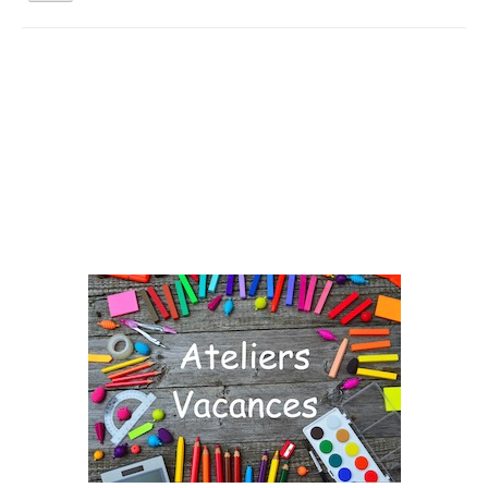
la
navigation
Vous êtes ici :
Accueil
Agenda
Jardinez Nature
Qui sommes nous ?
Activités tout public
Animations et éducation
Accompagnement du territoire et ingénierie
Espace Info Energie
Guide Nature Patrimoine Volontaire (GNPV)
Centre de Ressources du Territoire (CRT)
Contact
Bienvenue dans Mon Jardin au Naturel (BMJN)