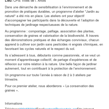
Lieu:
CPIE Villes de l.´Artois
Dans une démarche de sensibilisation à l’environnement et de
promotion de pratiques durables, un programme d’atelier "Jardin au
naturel" a été mis en place. Les ateliers ont pour objectif
d’accompagner les participants dans la découverte et l’adoption de
techniques de jardinage respectueuses de la nature.
Au programme : compostage, paillage, association des plantes,
conservation de graines et valorisation de la biodiversité. À travers
des démonstrations pratiques et des échanges conviviaux, chacun
apprend à cultiver son jardin sans pesticides ni engrais chimiques, en
favorisant les cycles naturels et le respect du sol.
Ils s’adressent à tous, débutants comme passionnés, et se veut un
moment d’apprentissage collectif, de partage d’expériences et de
réflexion sur notre relation à la nature. Une belle façon de jardiner
autrement, tout en contribuant à la protection de l’environnement.
Un programme sur toute l’année à raison de 2 à 3 ateliers par
trimestre.
Pour ce premier atelier, nous aborderons « La conservation des
graines ».
Informations
Téléphone
0321559216
Email
contact@cpieartois.org
Site internet