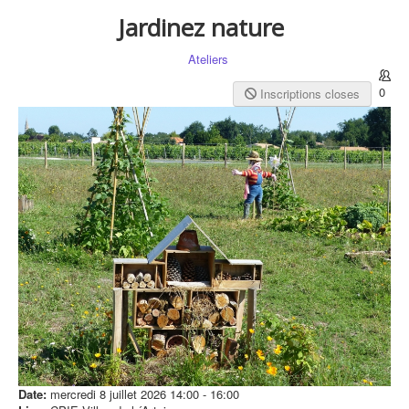
Jardinez nature
Ateliers
0
Inscriptions closes
Date:
mercredi 8 juillet 2026
14:00
-
16:00