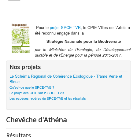
la
navigation
Vous êtes ici :
Accueil
Le Schéma Régional de Cohérence Ecologique - Trame Verte et
Bleue
Pour le
projet SRCE-TVB
, le CPIE Villes de l'Artois a
Espèces repères SRCE-TVB
Chevêche d'Athéna
été reconnu engagé dans la
Stratégie Nationale pour la Biodiversité
Qui sommes nous ?
par le Ministère de l'Ecologie, du Développement
Activités tout public
durable et de l'Energie pour la période 2015-2017.
Animations et éducation
Nos projets
Accompagnement du territoire et ingénierie
Le Schéma Régional de Cohérence Ecologique - Trame Verte et
Bleue
Espace Info Energie
Qu'est-ce que le SRCE-TVB ?
Le projet des CPIE sur le SRCE-TVB
Guide Nature Patrimoine Volontaire (GNPV)
Les espèces repères du SRCE-TVB et les résultats
Centre de Ressources du Territoire (CRT)
Contact
Chevêche d'Athéna
Bienvenue dans Mon Jardin au Naturel (BMJN)
Résultats