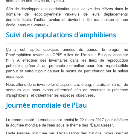
destination des élèves du cycle 3.
Afin de développer une participation plus active des élèves dans le
domaine de l’écocitoyenneté vis-à-vis de leurs déplacements
domicile-école, l’action évolue et devient « De ma maison à mon
école, sans ma voiture ».
Suivi des populations d'amphibiens
Ça y est, après quelques années de pause, le programme
PopAmphibien revient au CPIE Villes de l'Artois ! En quoi consiste
t'il ? A effectuer des inventaires dans les lieux de reproduction
potentiels grâce à un protocole normalisé pour être reproductible
partout et surtout pour causer le moins de perturbation sur le milieu
aquatique.
Nous allons donc inventorier chaque mare, étang, marais, ornière... de
secteurs que nous avons déterminé afin de recenser la présence
d'amphibiens, et d'identifier les espèces observées.
Journée mondiale de l'Eau
La communauté internationale a choisi le 22 mars 2017 pour célébrer
la Journée mondiale de l'eau sous le thème des "Eaux usées".
Cette journée, instituée par l'Organisation des Nations Unies, permet