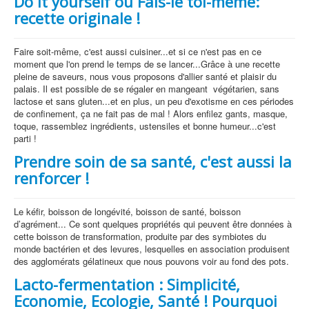
Do it yourself ou Fais-le toi-même:
recette originale !
Faire soit-même, c'est aussi cuisiner...et si ce n'est pas en ce
moment que l'on prend le temps de se lancer...Grâce à une recette
pleine de saveurs, nous vous proposons d'allier santé et plaisir du
palais. Il est possible de se régaler en mangeant végétarien, sans
lactose et sans gluten...et en plus, un peu d'exotisme en ces périodes
de confinement, ça ne fait pas de mal ! Alors enfilez gants, masque,
toque, rassemblez ingrédients, ustensiles et bonne humeur...c'est
parti !
Prendre soin de sa santé, c'est aussi la
renforcer !
Le kéfir, boisson de longévité, boisson de santé, boisson
d’agrément... Ce sont quelques propriétés qui peuvent être données à
cette boisson de transformation, produite par des symbiotes du
monde bactérien et des levures, lesquelles en association produisent
des agglomérats gélatineux que nous pouvons voir au fond des pots.
Lacto-fermentation : Simplicité,
Economie, Ecologie, Santé ! Pourquoi