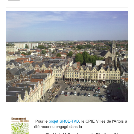
la
navigation
Vous êtes ici :
Accueil
Qui sommes nous ?
Activités tout public
Animations et éducation
Accompagnement du territoire et ingénierie
Espace Info Energie
Guide Nature Patrimoine Volontaire (GNPV)
Centre de Ressources du Territoire (CRT)
Contact
Bienvenue dans Mon Jardin au Naturel (BMJN)
Pour le
projet SRCE-TVB
, le CPIE Villes de l'Artois a
été reconnu engagé dans la